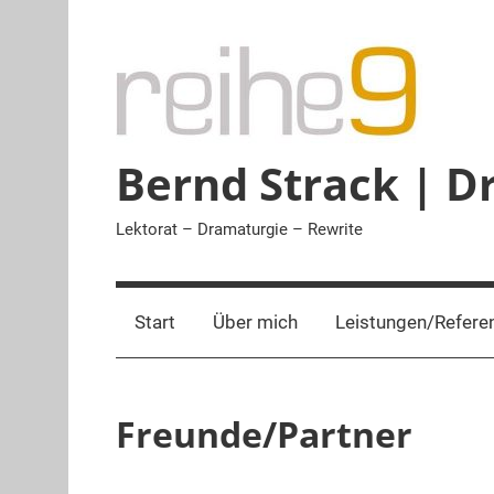
Zum
Inhalt
springen
Bernd Strack | 
Lektorat – Dramaturgie – Rewrite
Start
Über mich
Leistungen/Refere
Freunde/Partner